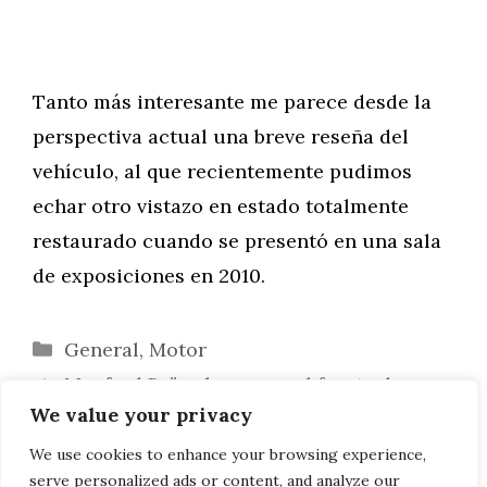
Tanto más interesante me parece desde la
perspectiva actual una breve reseña del
vehículo, al que recientemente pudimos
echar otro vistazo en estado totalmente
restaurado cuando se presentó en una sala
de exposiciones en 2010.
Categorías
General
,
Motor
Manfred Bräunl se pone al frente de
We value your privacy
BMW Canadá
Breve presentación: Versiones Tuning
We use cookies to enhance your browsing experience,
serve personalized ads or content, and analyze our