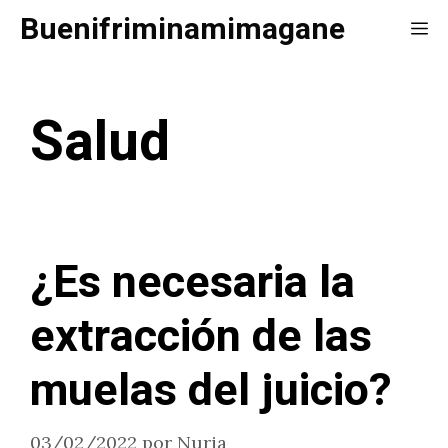
Saltar
Buenifriminamimagane
Me
al
contenido
Salud
¿Es necesaria la
extracción de las
muelas del juicio?
03/02/2022
por
Nuria