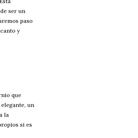
Esta
ede ser un
uiaremos paso
ncanto y
rnio que
 elegante, un
a la
propios si es