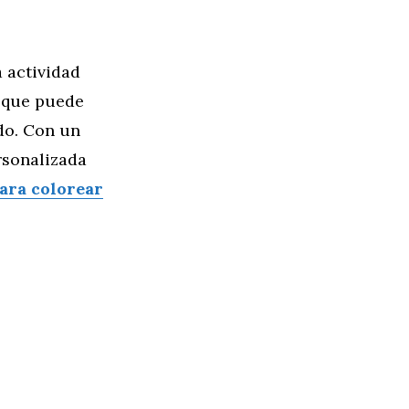
 actividad
o que puede
do. Con un
rsonalizada
para colorear