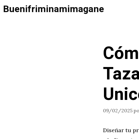
Saltar
Buenifriminamimagane
al
contenido
Cómo
Taza
Unic
09/02/2025
p
Diseñar tu pr