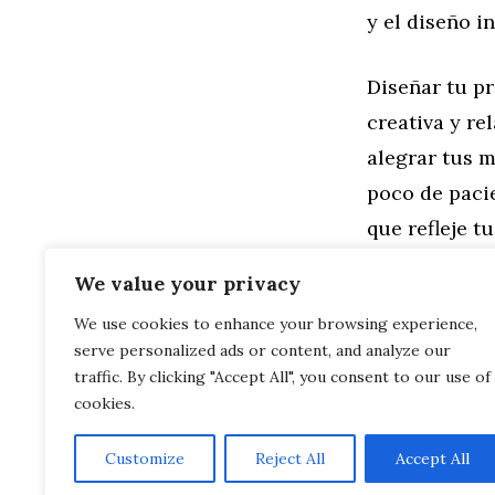
y el diseño in
Diseñar tu pr
creativa y re
alegrar tus 
poco de pacie
que refleje t
de unicorni
We value your privacy
We use cookies to enhance your browsing experience,
Categorías
Familia
,
Gen
serve personalized ads or content, and analyze our
Crea Camise
Desata tu Cr
traffic. By clicking "Accept All", you consent to our use of
cookies.
Customize
Reject All
Accept All