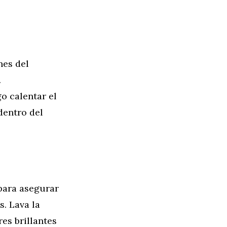
nes del
.
o calentar el
dentro del
 para asegurar
s. Lava la
es brillantes