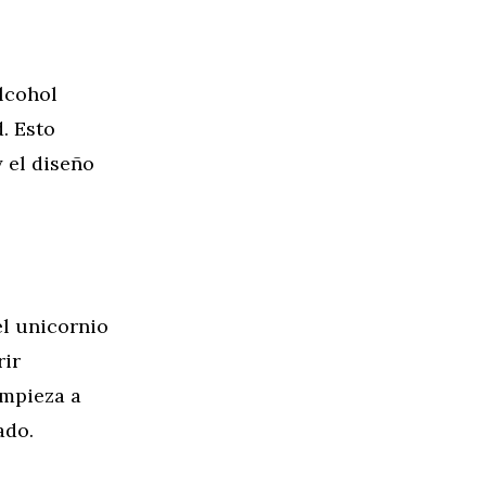
alcohol
. Esto
 el diseño
el unicornio
rir
empieza a
ado.