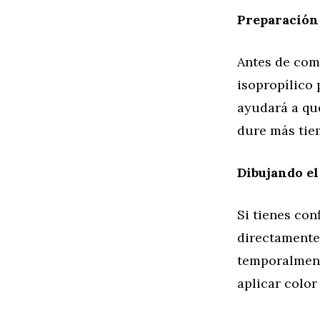
Preparación 
Antes de come
isopropílico 
ayudará a que
dure más tie
Dibujando e
Si tienes con
directamente 
temporalmente
aplicar color