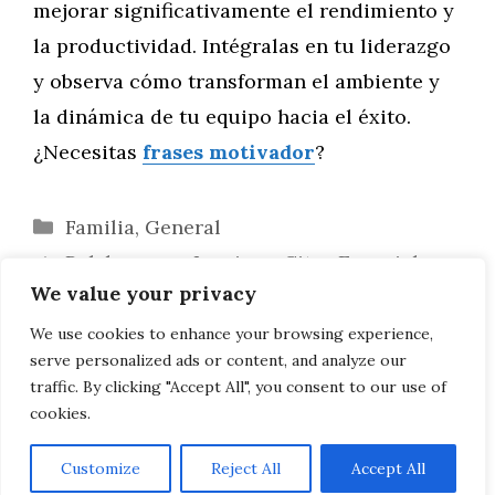
mejorar significativamente el rendimiento y
la productividad. Intégralas en tu liderazgo
y observa cómo transforman el ambiente y
la dinámica de tu equipo hacia el éxito.
¿Necesitas
frases motivador
?
Categorías
Familia
,
General
Palabras que Inspiran: Citas Esenciales
We value your privacy
para Líderes y Gerentes
Aprende a Dibujar Gatos Minimalistas
We use cookies to enhance your browsing experience,
serve personalized ads or content, and analyze our
con Líneas Simples
traffic. By clicking "Accept All", you consent to our use of
cookies.
Customize
Reject All
Accept All
AVISO LEGAL, POLITICA DE PRIVACIDAD, COOKIES