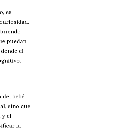
o, es
curiosidad.
ubriendo
que puedan
 donde el
gnitivo.
 del bebé.
al, sino que
 y el
ficar la