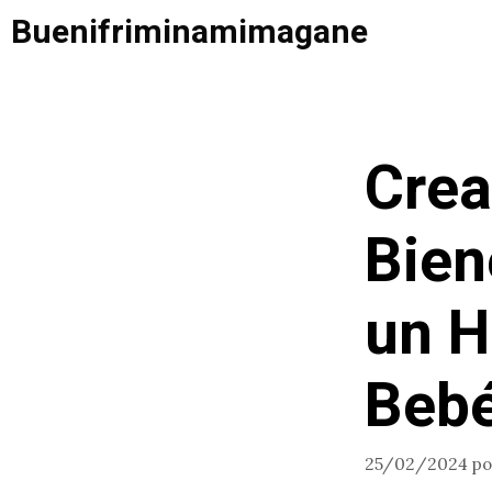
Saltar
Buenifriminamimagane
al
contenido
Crea
Bien
un H
Beb
25/02/2024
p