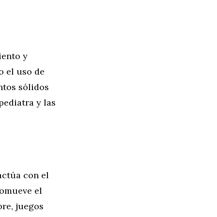
iento y
o el uso de
ntos sólidos
pediatra y las
actúa con el
promueve el
bre, juegos