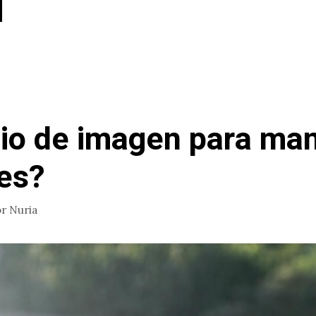
o de imagen para ma
es?
or
Nuria