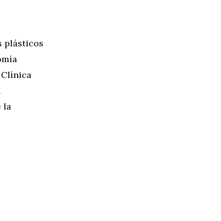
 plásticos
omía
 Clínica
a
 la