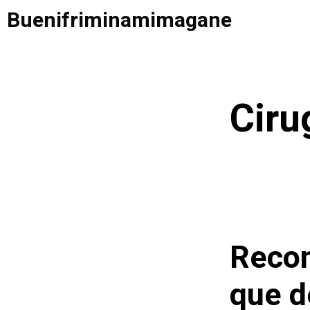
Saltar
Buenifriminamimagane
al
contenido
Ciru
Recon
que d