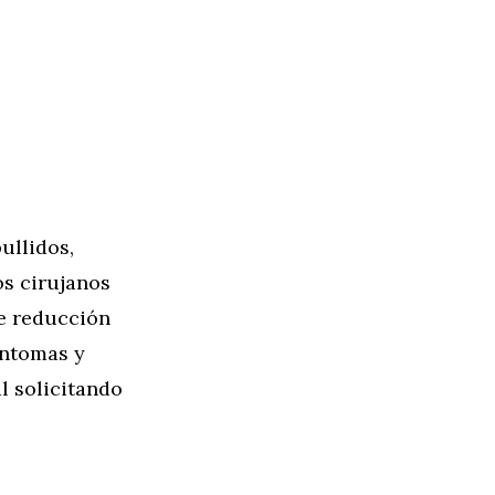
ullidos,
os cirujanos
e reducción
íntomas y
l solicitando