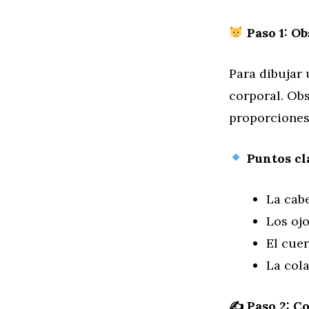
Paso 1: Ob
Para dibujar
corporal. Obs
proporciones
Puntos cl
La cabe
Los oj
El cuer
La cola
✍️
Paso 2: C