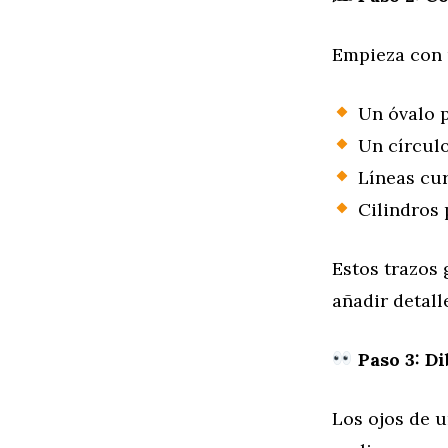
Empieza con u
Un óvalo p
Un círculo
Líneas cur
Cilindros p
Estos trazos
añadir detall
Paso 3: Di
Los ojos de u