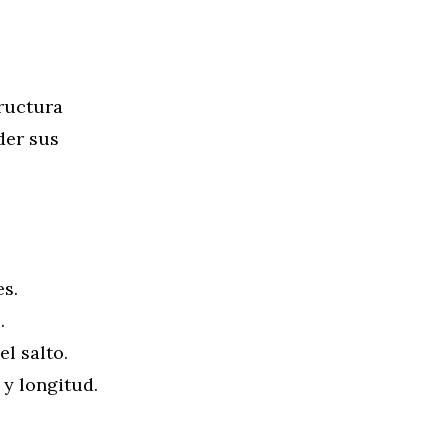
tructura
der sus
es.
.
el salto.
 y longitud.