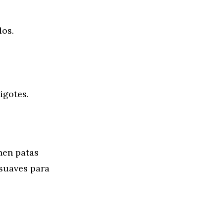
dos.
igotes.
nen patas
 suaves para