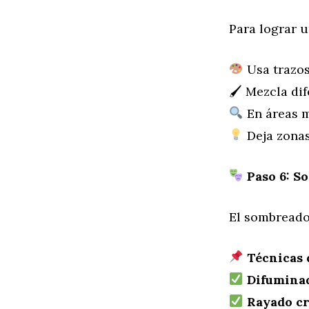
Para lograr un
Usa trazos 
🖌 Mezcla dif
En áreas m
Deja zonas
Paso 6: S
El sombreado
Técnicas
Difumina
Rayado cr