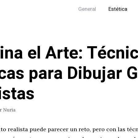
General
Estética
na el Arte: Técni
cas para Dibujar 
istas
or
Nuria
to realista puede parecer un reto, pero con las téc