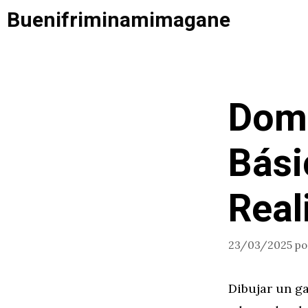
Saltar
Buenifriminamimagane
al
contenido
Domi
Bási
Real
23/03/2025
p
Dibujar un ga