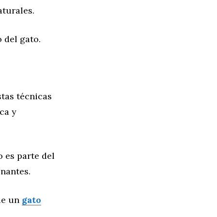
turales.
 del gato.
stas técnicas
ca y
 es parte del
onantes.
 de un
gato