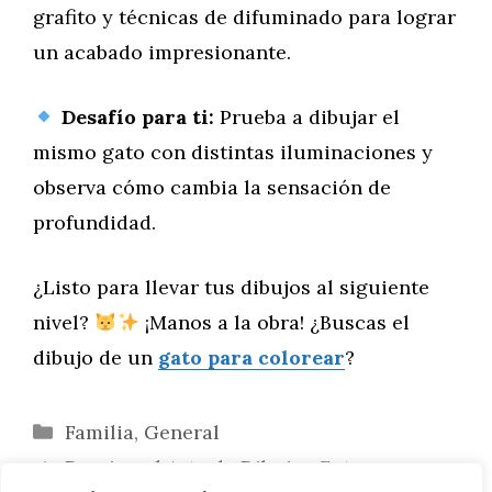
grafito y técnicas de difuminado para lograr
un acabado impresionante.
Desafío para ti:
Prueba a dibujar el
mismo gato con distintas iluminaciones y
observa cómo cambia la sensación de
profundidad.
¿Listo para llevar tus dibujos al siguiente
nivel?
¡Manos a la obra! ¿Buscas el
dibujo de un
gato para colorear
?
Categorías
Familia
,
General
Domina el Arte de Dibujar Gatos con