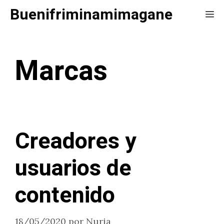
Saltar
Buenifriminamimagane
Me
al
contenido
Marcas
Creadores y
usuarios de
contenido
18/05/2020
por
Nuria